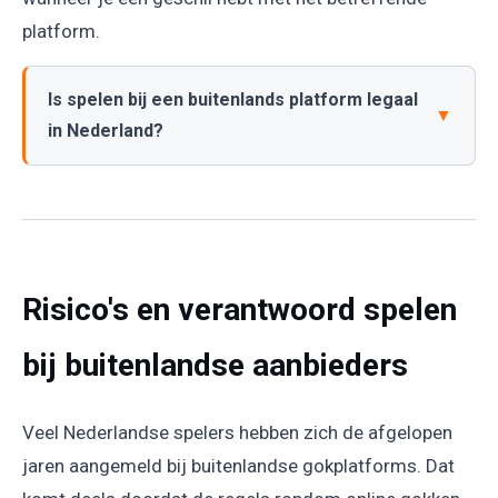
platform.
Is spelen bij een buitenlands platform legaal
▼
in Nederland?
Risico's en verantwoord spelen
bij buitenlandse aanbieders
Veel Nederlandse spelers hebben zich de afgelopen
jaren aangemeld bij buitenlandse gokplatforms. Dat