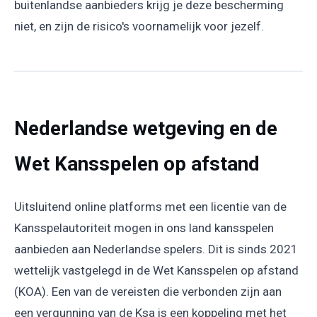
buitenlandse aanbieders krijg je deze bescherming
niet, en zijn de risico's voornamelijk voor jezelf.
Nederlandse wetgeving en de
Wet Kansspelen op afstand
Uitsluitend online platforms met een licentie van de
Kansspelautoriteit mogen in ons land kansspelen
aanbieden aan Nederlandse spelers. Dit is sinds 2021
wettelijk vastgelegd in de Wet Kansspelen op afstand
(KOA). Een van de vereisten die verbonden zijn aan
een vergunning van de Ksa is een koppeling met het