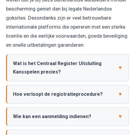
bescherming geniet dan bij legale Nederlandse
goksites. Desondanks zijn er veel betrouwbare
internationale platforms die opereren met een sterke
licentie en die eerlijke voorwaarden, goede beveiliging
en snelle uitbetalingen garanderen.
Wat is het Centraal Register Uitsluiting
▼
Kansspelen precies?
Hoe verloopt de registratieprocedure?
▼
Wie kan een aanmelding indienen?
▼