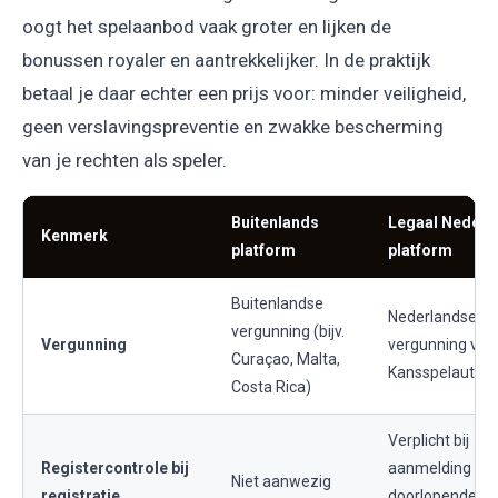
oogt het spelaanbod vaak groter en lijken de
bonussen royaler en aantrekkelijker. In de praktijk
betaal je daar echter een prijs voor: minder veiligheid,
geen verslavingspreventie en zwakke bescherming
van je rechten als speler.
Buitenlands
Legaal Nederl
Kenmerk
platform
platform
Buitenlandse
Nederlandse
vergunning (bijv.
Vergunning
vergunning van
Curaçao, Malta,
Kansspelautorit
Costa Rica)
Verplicht bij
Registercontrole bij
aanmelding en
Niet aanwezig
registratie
doorlopende