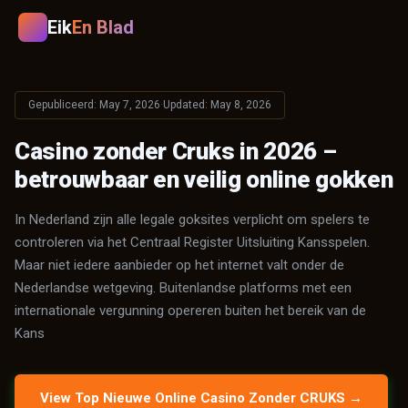
Eik
En Blad
E
Gepubliceerd: May 7, 2026
·
Updated: May 8, 2026
Casino zonder Cruks in 2026 –
betrouwbaar en veilig online gokken
In Nederland zijn alle legale goksites verplicht om spelers te
controleren via het Centraal Register Uitsluiting Kansspelen.
Maar niet iedere aanbieder op het internet valt onder de
Nederlandse wetgeving. Buitenlandse platforms met een
internationale vergunning opereren buiten het bereik van de
Kans
View Top Nieuwe Online Casino Zonder CRUKS →