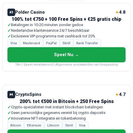
Polder Casino
4.8
★
#3
100% tot €750 + 100 Free Spins + €25 gratis chip
✓
Betalingen in 10-20 minuten zonder gedoe
✓
Nederlandse klantenservice 24/7 beschikbaar
✓
Exclusieve VIP-programma met cashback tot 20%
Visa
Mastercard
PayPal
Skrill
Bank Transfer
Speel Nu →
18+ | Speel verantwoord | Algemene voorwaarden van toepassing
CryptoSpins
4.7
★
#4
200% tot €500 in Bitcoin + 250 Free Spins
✓
Crypto-specialisten met instant blockchain betalingen
✓
Geen persoonlijke gegevens vereist bij crypto deposits
✓
Innovatieve NFT-integratie en tokenbeloning
Bitcoin
Ethereum
Litecoin
Skrill
Visa