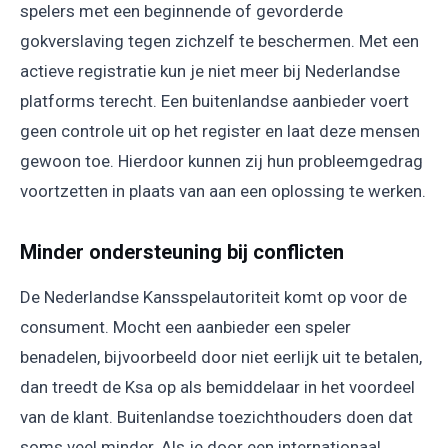
spelers met een beginnende of gevorderde
gokverslaving tegen zichzelf te beschermen. Met een
actieve registratie kun je niet meer bij Nederlandse
platforms terecht. Een buitenlandse aanbieder voert
geen controle uit op het register en laat deze mensen
gewoon toe. Hierdoor kunnen zij hun probleemgedrag
voortzetten in plaats van aan een oplossing te werken.
Minder ondersteuning bij conflicten
De Nederlandse Kansspelautoriteit komt op voor de
consument. Mocht een aanbieder een speler
benadelen, bijvoorbeeld door niet eerlijk uit te betalen,
dan treedt de Ksa op als bemiddelaar in het voordeel
van de klant. Buitenlandse toezichthouders doen dat
soms veel minder. Als je door een internationaal